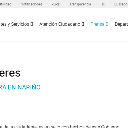
tividad
Notificaciones
PQRD
Transparencia
TIC
Buscado
tes y Servicios
Atención Ciudadano
Prensa
Depar
eres
RA EN NARIÑO
ce de la ciudadanía, es un sello con hechos de este Gobierno.