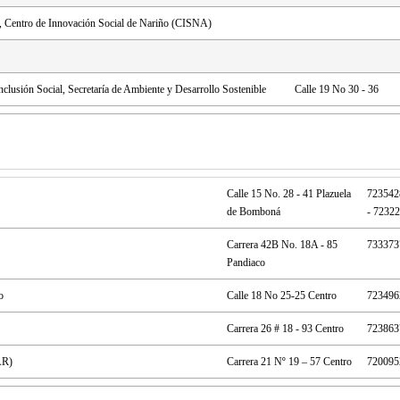
a, Centro de Innovación Social de Nariño (CISNA)
nclusión Social, Secretaría de Ambiente y Desarrollo Sostenible
Calle 19 No 30 - 36
Calle 15 No. 28 - 41 Plazuela
723542
de Bomboná
- 7232
Carrera 42B No. 18A - 85
733373
Pandiaco
o
Calle 18 No 25-25 Centro
723496
Carrera 26 # 18 - 93 Centro
723863
AR)
Carrera 21 Nº 19 – 57 Centro
720095