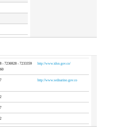
8 - 7236928 - 7233359
http://www.idsn.gov.co/
260
7
http://www.sednarino.gov.co
2
7
2