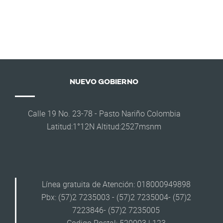
NUEVO GOBIERNO
Calle 19 No. 23-78 - Pasto Nariño Colombia
Latitud:1°12N Altitud:2527msnm
Línea gratuita de Atención: 018000949898
Pbx: (57)2 7235003 - (57)2 7235004- (57)2
7223846- (57)2 7235005
Codigo Postal: 520003 | 123