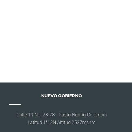
NUEVO GOBIERNO
Calle 19 No. 23-78 - Pasto Nariño Colombia
Latitud:1°12N Altitud:2527msnm