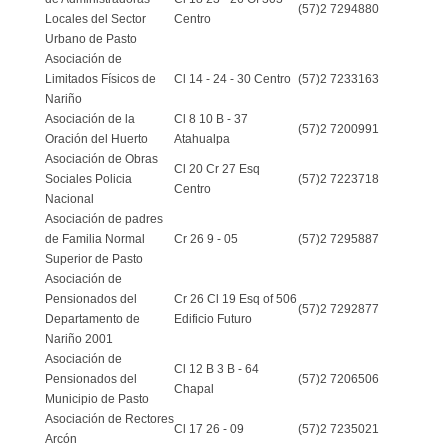
(57)2 7294880
Locales del Sector
Centro
Urbano de Pasto
Asociación de
Limitados Físicos de
Cl 14 - 24 - 30 Centro
(57)2 7233163
Nariño
Asociación de la
Cl 8 10 B - 37
(57)2 7200991
Oración del Huerto
Atahualpa
Asociación de Obras
Cl 20 Cr 27 Esq
Sociales Policia
(57)2 7223718
Centro
Nacional
Asociación de padres
de Familia Normal
Cr 26 9 - 05
(57)2 7295887
Superior de Pasto
Asociación de
Pensionados del
Cr 26 Cl 19 Esq of 506
(57)2 7292877
Departamento de
Edificio Futuro
Nariño 2001
Asociación de
Cl 12 B 3 B - 64
Pensionados del
(57)2 7206506
Chapal
Municipio de Pasto
Asociación de Rectores
Cl 17 26 - 09
(57)2 7235021
Arcón