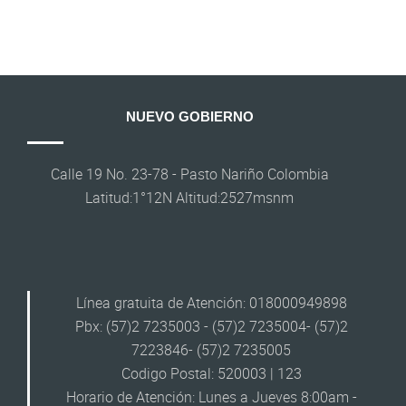
NUEVO GOBIERNO
Calle 19 No. 23-78 - Pasto Nariño Colombia
Latitud:1°12N Altitud:2527msnm
Línea gratuita de Atención: 018000949898
Pbx: (57)2 7235003 - (57)2 7235004- (57)2
7223846- (57)2 7235005
Codigo Postal: 520003 | 123
Horario de Atención: Lunes a Jueves 8:00am -