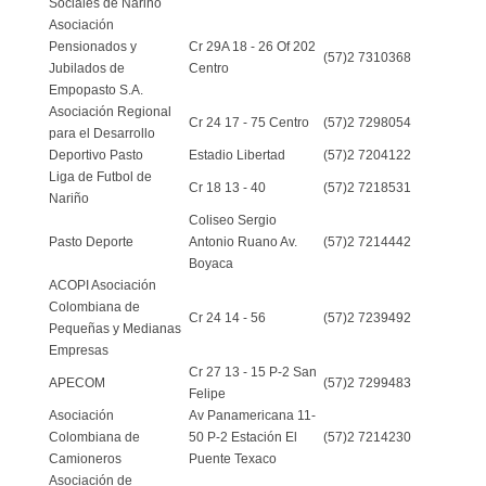
Sociales de Nariño
Asociación
Pensionados y
Cr 29A 18 - 26 Of 202
(57)2 7310368
Jubilados de
Centro
Empopasto S.A.
Asociación Regional
Cr 24 17 - 75 Centro
(57)2 7298054
para el Desarrollo
Deportivo Pasto
Estadio Libertad
(57)2 7204122
Liga de Futbol de
Cr 18 13 - 40
(57)2 7218531
Nariño
Coliseo Sergio
Pasto Deporte
Antonio Ruano Av.
(57)2 7214442
Boyaca
ACOPI Asociación
Colombiana de
Cr 24 14 - 56
(57)2 7239492
Pequeñas y Medianas
Empresas
Cr 27 13 - 15 P-2 San
APECOM
(57)2 7299483
Felipe
Asociación
Av Panamericana 11-
Colombiana de
50 P-2 Estación El
(57)2 7214230
Camioneros
Puente Texaco
Asociación de