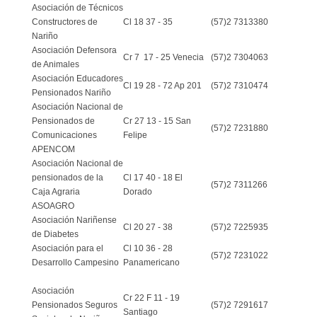
Asociación de Técnicos
Constructores de
Cl 18 37 - 35
(57)2 7313380
Nariño
Asociación Defensora
Cr 7 17 - 25 Venecia
(57)2 7304063
de Animales
Asociación Educadores
Cl 19 28 - 72 Ap 201
(57)2 7310474
Pensionados Nariño
Asociación Nacional de
Pensionados de
Cr 27 13 - 15 San
(57)2 7231880
Comunicaciones
Felipe
APENCOM
Asociación Nacional de
pensionados de la
Cl 17 40 - 18 El
(57)2 7311266
Caja Agraria
Dorado
ASOAGRO
Asociación Nariñense
Cl 20 27 - 38
(57)2 7225935
de Diabetes
Asociación para el
Cl 10 36 - 28
(57)2 7231022
Desarrollo Campesino
Panamericano
Asociación
Cr 22 F 11 - 19
Pensionados Seguros
(57)2 7291617
Santiago