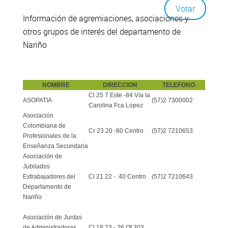
Información de agremiaciones, asociaciones y
otros grupos de interés del departamento de
Nariño
NOMBRE
DIRECCION
TELEFONO
Cl 25 7 Este -84 Vía la
ASOPATIA
(57)2 7300002
Carolina Fca Lopez
Asociación
Colombiana de
Cr 23 20 -80 Centro
(57)2 7210653
Profesionales de la
Enseñanza Secundaria
Asociación de
Jubilados
Extrabajadores del
Cl 21 22 - 40 Centro
(57)2 7210643
Departamento de
Nariño
Asociación de Juntas
de Administradoras
Cl 18 23 - 26 Of 303