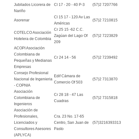
Jubilados Licorera de
Cl 17 - 20 - 40 P-3
(57)2 7207766
Nariño
Cl 15 17 - 120 Av Las
Asorenar
(57)2 7210815
Américas
Cr 25 15 -62 C.C.
COTELCO Asociación
Zagúan del Lago Of
(57)2 7223829
Hotelera de Colombia
209
ACOPI Asociación
Colombiana de
Cr 24 14 - 56
(57)2 7239492
Pequeñas y Medianas
Empresas
Consejo Profesional
Edif Cámara de
Nacional de Ingenieria
(57)2 7313870
Comercio Of 503
- COPNIA
Asociación
Cr 28 18 - 47 Las
Colombiana de
(57)2 7315818
Cuadras
Ingenieros
Asociación de
Profesionales,
Cra. 23 No. 17-65
Licenciados y
Centro, San Juan de
(57)3216393313
Consultores Asesores
Pasto
(APLYCA)