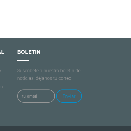
AL
BOLETIN
Suscribete a nuestro boletín de
k
noticias, déjanos tu correo.
am