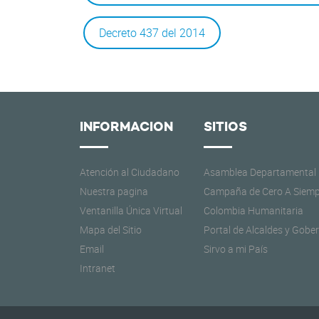
Decreto 437 del 2014
INFORMACION
SITIOS
Atención al Ciudadano
Asamblea Departamental
Nuestra pagina
Campaña de Cero A Siemp
Ventanilla Única Virtual
Colombia Humanitaria
Mapa del Sitio
Portal de Alcaldes y Gobe
Email
Sirvo a mi País
Intranet