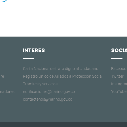
INTERES
SOCI
Carta Nacional de trato digno al ciudadano
Faceboo
re
Registro Único de Ailiados a Protección Social
Twitter
Trámites y servicios
Instagr
rnadores
notificaciones@narino.gov.co
YouTube
contactenos@narino.gov.co